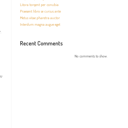
Litora torqent per conubia
Praesent libro se cursus ante
Metus vitae pharetra auctor
Interdum magna augue eget
.
Recent Comments
No comments to show.
c
eu