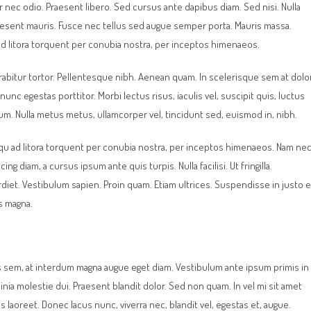
r nec odio. Praesent libero. Sed cursus ante dapibus diam. Sed nisi. Nulla
aesent mauris. Fusce nec tellus sed augue semper porta. Mauris massa.
u ad litora torquent per conubia nostra, per inceptos himenaeos.
Curabitur tortor. Pellentesque nibh. Aenean quam. In scelerisque sem at dolor
nunc egestas porttitor. Morbi lectus risus, iaculis vel, suscipit quis, luctus
psum. Nulla metus metus, ullamcorper vel, tincidunt sed, euismod in, nibh.
squ ad litora torquent per conubia nostra, per inceptos himenaeos. Nam ne
ng diam, a cursus ipsum ante quis turpis. Nulla facilisi. Ut fringilla.
diet. Vestibulum sapien. Proin quam. Etiam ultrices. Suspendisse in justo 
s magna.
s sem, at interdum magna augue eget diam. Vestibulum ante ipsum primis in
cinia molestie dui. Praesent blandit dolor. Sed non quam. In vel mi sit amet
laoreet. Donec lacus nunc, viverra nec, blandit vel, egestas et, augue.