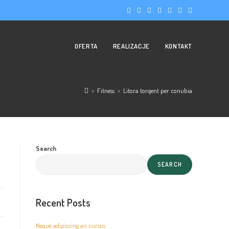
OFERTA
REALIZACJE
KONTAKT
>
Fitness
>
Litora torqent per conubia
Search
SEARCH
Recent Posts
Neque adipiscing an cursus