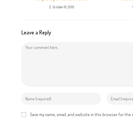
October 19, 2016
Leave a Reply
Comment
Enter
Enter
your
your
name
email
Save my name, email, and website in this browser for the
or
address
username
to