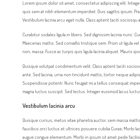
Lorem ipsum dolor sit amet, consectetur adipiscing elit. Intege
quis sem at nibh elementum imperdiet. Duis sagittis ipsum. Pr
Vestibulum lacinia arcu eget nulla. Class aptent taciti sociosq
Curabitur sodales ligula in libero. Sed dignissim lacinia nunc. 
Maecenas mattis. Sed convallis tristique sem. Proin ut ligula vel 
non, massa. Fusce ac turpis quis ligula lacinia aliquet. Mauris i
Quisque volutpat condimentum velit. Class aptent taciti socio
ante. Sed lacinia, urna non tincidunt mattis, tortor neque adipisci
Suspendisse potenti. Nunc feugiat mi a tellus consequat imper
magna luctus suscipit. Sed lectus. Integer euismod lacus luctu
Vestibulum lacinia arcu
Quisque cursus, metus vitae pharetra auctor, sem massa matti
faucibus orci luctus et ultrices posuere cubilia Curae; Morbi la
augue congue elementum. Morbi in ipsum sit amet pede facilisis 