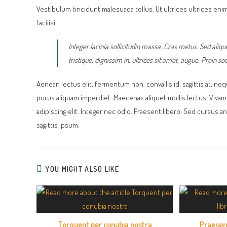
Vestibulum tincidunt malesuada tellus. Ut ultrices ultrices enim.
facilisi.
Integer lacinia sollicitudin massa. Cras metus. Sed alique
tristique, dignissim in, ultrices sit amet, augue. Proin so
Aenean lectus elit, fermentum non, convallis id, sagittis at, neque. 
purus aliquam imperdiet. Maecenas aliquet mollis lectus. Viva
adipiscing elit. Integer nec odio. Praesent libero. Sed cursus 
sagittis ipsum.
YOU MIGHT ALSO LIKE
Torquent per conubia nostra
Praesent