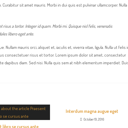
 Curabitur sit amet mauris. Morbi in dui quis est pulvinar ullamcorper. Nulla
t risus a tortor. Integer id quam. Morbi mi. Quisque nisl felis, venenatis
dales libero eget ante.
Nullam mauris orci, aliquet et, iaculis et, viverra vitae, ligula. Nulla ut felis 
mus consectetuer risus et tortor. Lorem ipsum dolor sit amet, consectetur
ante dapibus diam. Sed nisi. Nulla quis sem at nibh elementum imperdiet. Dui
Interdum magna augue eget
October 19, 2016
 libro se cursus ante