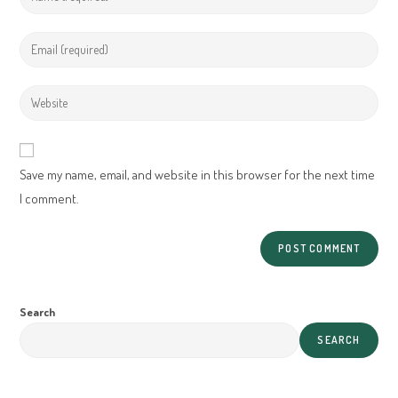
your
name
Enter
or
your
username
email
Enter
to
address
your
comment
to
website
comment
URL
Save my name, email, and website in this browser for the next time
(optional)
I comment.
Search
SEARCH