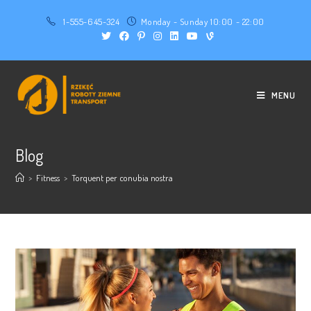
Skip
1-555-645-324
Monday - Sunday 10:00 - 22:00
to
content
MENU
Blog
>
Fitness
>
Torquent per conubia nostra