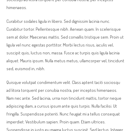
himenaeos.
Curabitur sodales ligula in libero. Sed dignissim lacinia nunc.
Curabitur tortor. Pellentesque nibh. Aenean quam. In scelerisque
sem at dolor. Maecenas mattis. Sed convallis tristique sem. Proin ut
ligula vel nunc egestas porttitor. Morbi lectus risus, iaculis vel,
suscipit quis, luctus non, massa. Fusce ac turpis quis ligula lacinia
aliquet. Mauris ipsum. Nulla metus metus, ullamcorper vel, tincidunt
sed, euismod in, nibh.
Quisque volutpat condimentum velit. Class aptent taciti sociosqu
ad litora torquent per conubia nostra, per inceptos himenaeos.
Nam nec ante. Sed lacinia, urna non tincidunt mattis, tortor neque
adipiscing diam, a cursus ipsum ante quis turpis. Nulla facilisi. Ut
fringilla. Suspendisse potenti. Nunc feugiat mi a tellus consequat
imperdiet. Vestibulum sapien. Proin quam. Etiam ultrices.
Suspendisse in justo eu magna luctus suscipit. Sed lectus. Integer