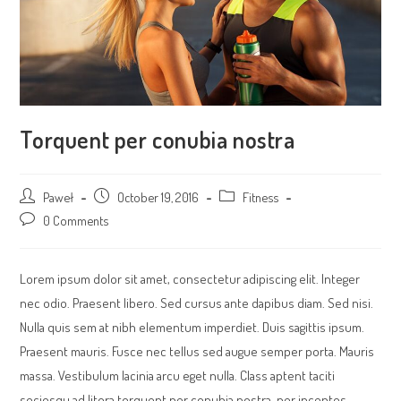
Torquent per conubia nostra
Post
Paweł
Post
October 19, 2016
Post
Fitness
author:
published:
category:
Post
0 Comments
comments:
Lorem ipsum dolor sit amet, consectetur adipiscing elit. Integer
nec odio. Praesent libero. Sed cursus ante dapibus diam. Sed nisi.
Nulla quis sem at nibh elementum imperdiet. Duis sagittis ipsum.
Praesent mauris. Fusce nec tellus sed augue semper porta. Mauris
massa. Vestibulum lacinia arcu eget nulla. Class aptent taciti
sociosqu ad litora torquent per conubia nostra, per inceptos